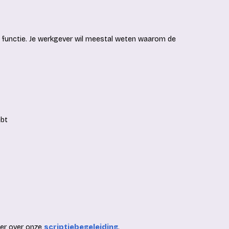
 of functie. Je werkgever wil meestal weten waarom de
ebt
eer over onze
scriptiebegeleiding
.