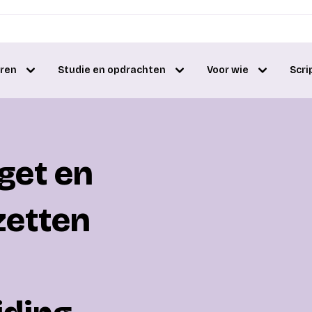
eren
Studie en opdrachten
Voor wie
Scri
get en
zetten