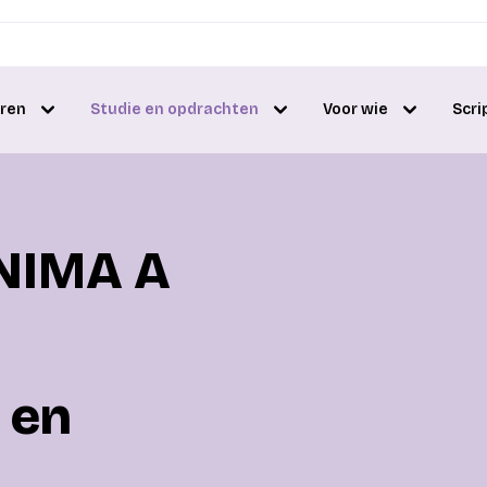
eren
Studie en opdrachten
Voor wie
Scri
 NIMA A
 en