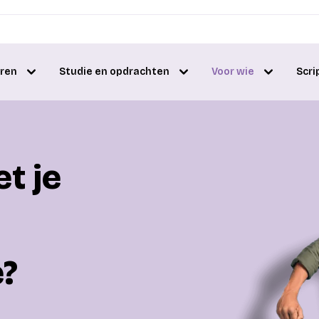
eren
Studie en opdrachten
Voor wie
Scri
t je
e?