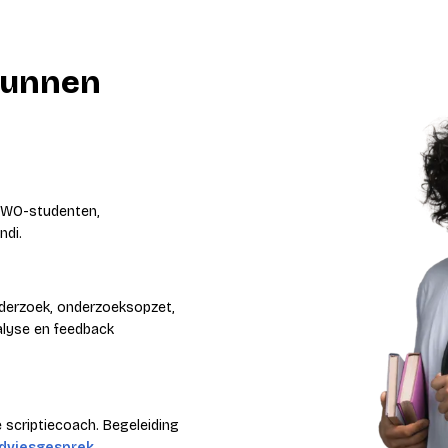
 kunnen
r WO-studenten,
ndi.
nderzoek, onderzoeksopzet,
nalyse en feedback
 scriptiecoach. Begeleiding
adviesgesprek
.