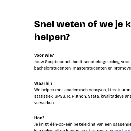
Snel weten of we je
helpen?
Voor wie?
Jouw Scriptiecoach biedt scriptiebegeleiding voo
bachelorstudenten, masterstudenten en promove
Waarbij?
We helpen met academisch schrijven, literatuuro
statistiek, SPSS, R, Python, Stata, kwalitatieve a
verwerken.
Hoe?
Je krijgt één-op-één begeleiding van een passende
kan online of op locatie en start met een
gratis 