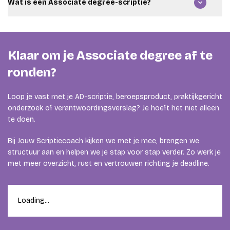
Wat is een Associate degree-scriptie?
rubric of handleiding mee naar het gratis adviesgesprek.
Dan kijken we samen wat je opleiding precies van je
Bij een Associate degree schrijf je vaak geen traditionele
vraagt.
scriptie, maar een praktijkgerichte afstudeeropdracht.
Dat kan een beroepsproduct, adviesrapport, ontwerp,
Klaar om je Associate degree af te
verbeterplan of verantwoordingsverslag zijn. De exacte
vorm verschilt per opleiding.
ronden?
Loop je vast met je AD-scriptie, beroepsproduct, praktijkgericht
onderzoek of verantwoordingsverslag? Je hoeft het niet alleen
te doen.
Bij Jouw Scriptiecoach kijken we met je mee, brengen we
structuur aan en helpen we je stap voor stap verder. Zo werk je
met meer overzicht, rust en vertrouwen richting je deadline.
Loading...