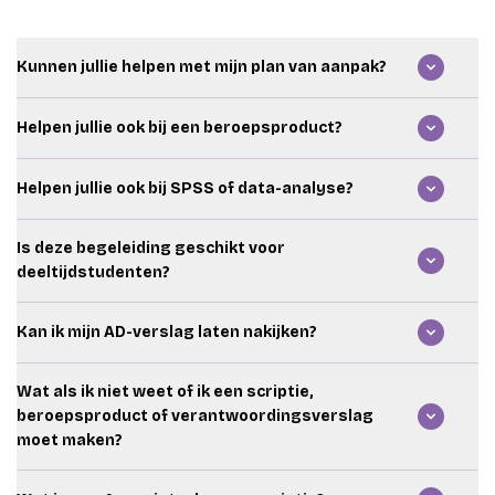
Kunnen jullie helpen met mijn plan van aanpak?
Ja. We helpen je met het formuleren van je
Helpen jullie ook bij een beroepsproduct?
probleemstelling, hoofdvraag, deelvragen, doelstelling,
methode en planning.
Ja. We helpen je bij het opzetten, onderbouwen en
Helpen jullie ook bij SPSS of data-analyse?
verantwoorden van je beroepsproduct. We kijken of je
oplossing logisch aansluit op je praktijkprobleem,
Ja. Je kunt bij ons terecht voor statistiekbegeleiding,
onderzoek en resultaten.
Is deze begeleiding geschikt voor
SPSS, Stata, enquêtes, interviews en data-analyse.
deeltijdstudenten?
Ja. Veel Associate degree-studenten combineren hun
Kan ik mijn AD-verslag laten nakijken?
opleiding met werk of stage. We stemmen de
begeleiding af op jouw planning en beschikbaarheid.
Ja. We kunnen feedback geven op je volledige verslag of
Wat als ik niet weet of ik een scriptie,
specifieke onderdelen, zoals structuur, taal, rode draad,
beroepsproduct of verantwoordingsverslag
onderbouwing, methode of conclusie.
moet maken?
Dat komt vaker voor. Neem je opdrachtomschrijving,