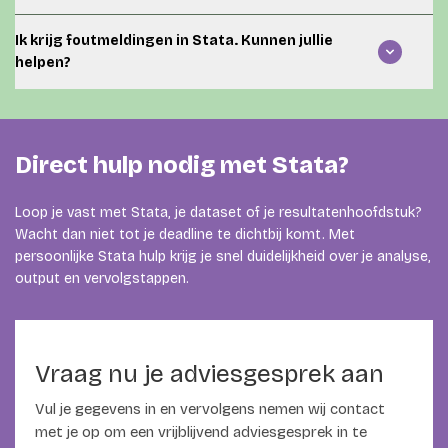
testen en het interpreteren van paneldata-output.
We begeleiden je bij het uitvoeren en begrijpen van je
Ik krijg foutmeldingen in Stata. Kunnen jullie
analyse. Het doel is dat jij weet welke stappen zijn gezet,
helpen?
waarom die stappen logisch zijn en hoe je de resultaten
kunt verantwoorden.
Ja. We kunnen meekijken naar je commando’s, dataset
en do-file om te achterhalen waar de fout ontstaat en
hoe je deze kunt oplossen.
Direct hulp nodig met Stata?
Loop je vast met Stata, je dataset of je resultatenhoofdstuk?
Wacht dan niet tot je deadline te dichtbij komt. Met
persoonlijke Stata hulp krijg je snel duidelijkheid over je analyse,
output en vervolgstappen.
Vraag nu je adviesgesprek aan
Vul je gegevens in en vervolgens nemen wij contact
met je op om een vrijblijvend adviesgesprek in te