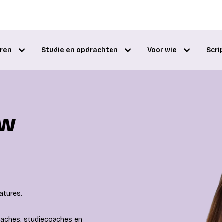
eren
Studie en opdrachten
Voor wie
Scri
uw
atures.
coaches, studiecoaches en