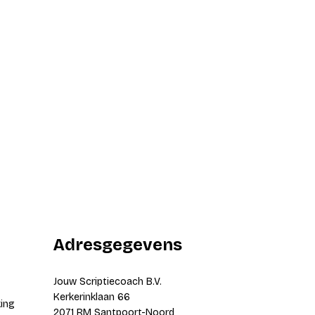
Adresgegevens
Jouw Scriptiecoach B.V.
Kerkerinklaan 66
king
2071 RM Santpoort-Noord