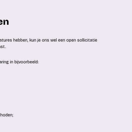
ren
res hebben, kun je ons wel een open sollicitatie
ast.
ng in bijvoorbeeld:
thoden;