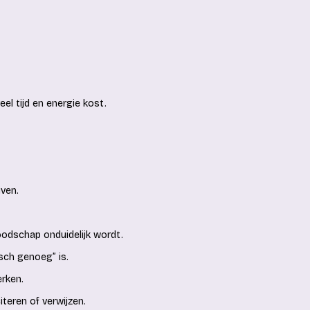
eel tijd en energie kost.
jven.
boodschap onduidelijk wordt.
isch genoeg” is.
erken.
teren of verwijzen.