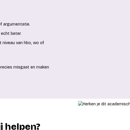
of argumentatie.
 echt beter.
et niveau van hbo, wo of
 precies misgaat en maken
j helpen?