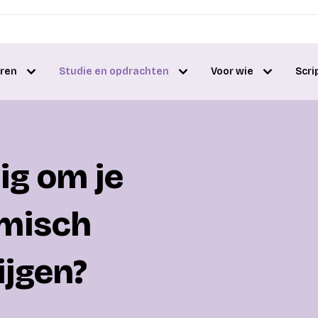
eren
Studie en opdrachten
Voor wie
Scri
tig om je
emisch
ijgen?