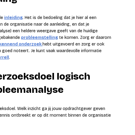
 de
inleiding
. Het is de bedoeling dat je hier al een
n de organisatie naar de aanleiding, en dat je
alyse) een heldere weergave geeft van de huidige
afgebakende
probleemstelling
te komen. Zorg er daarom
kennend onderzoek
hebt uitgevoerd en zorg er ook
 goed noteert. Je kunt vaak waardevolle informatie
rell
.
derzoeksdoel logisch
obleemanalyse
ksdoel. Welk inzicht ga jij jouw opdrachtgever geven
kennis ontbreekt er op dit moment binnen de organisatie