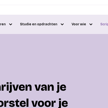
eren
Studie en opdrachten
Voor wie
Scri
hrijven van je
stel voor je