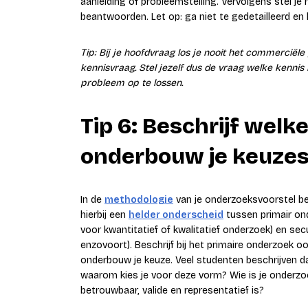
aanleiding of probleemstelling. Vervolgens stel j
beantwoorden. Let op: ga niet te gedetailleerd en 
Tip: Bij je hoofdvraag los je nooit het commerciële
kennisvraag. Stel jezelf dus de vraag welke kenni
probleem op te lossen.
Tip 6: Beschrijf welk
onderbouw je keuze
In de
methodologie
van je onderzoeksvoorstel bes
hierbij een
helder onderscheid
tussen primair ond
voor kwantitatief of kwalitatief onderzoek) en sec
enzovoort). Beschrijf bij het primaire onderzoek oo
onderbouw je keuze. Veel studenten beschrijven d
waarom kies je voor deze vorm? Wie is je onderzo
betrouwbaar, valide en representatief is?