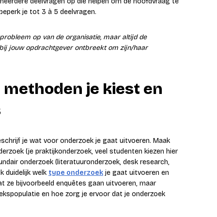
e meerdere deelvragen op die helpen om de hoofdvraag te
beperk je tot 3 à 5 deelvragen.
 probleem op van de organisatie, maar altijd de
s bij jouw opdrachtgever ontbreekt om zijn/haar
e methoden je kiest en
s
chrijf je wat voor onderzoek je gaat uitvoeren. Maak
erzoek (je praktijkonderzoek, veel studenten kiezen hier
undair onderzoek (literatuuronderzoek, desk research,
k duidelijk welk
type onderzoek
je gaat uitvoeren en
at ze bijvoorbeeld enquêtes gaan uitvoeren, maar
ekspopulatie en hoe zorg je ervoor dat je onderzoek