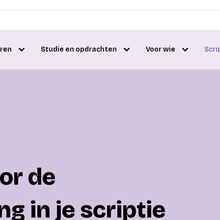
eren
Studie en opdrachten
Voor wie
Scri
or de
g in je scriptie