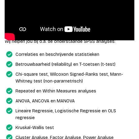
In dit artikel gaven we je algemene tips over SPSS. Wil je
sparren over hoe je jouw onderzoek het beste kunt opzetten of
welke variabelen je het beste kunt meenemen? Het is allemaal
mogelijk. Heb je
hulp nodig
bij het inladen van je dataset, je
codeboek of bij de analyses? Neem dan
contact
met ons op.
Wij helpen jou bij o.a. de onderstaande SPSS analyses:
Correlaties en beschrijvende statistieken
Betrouwbaarheid (reliability) en T-toetsen (t-test)
Chi-square test, Wilcoxon Signed-Ranks test, Mann-
Whitney test (non-parametrisch)
Repeated en Within Measures analyses
ANOVA, ANCOVA en MANOVA
Lineaire Regressie, Logistische Regressie en OLS
regressie
Kruskal-Wallis test
Cluster Analyse, Factor Analyse, Power Analyse