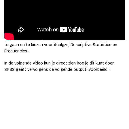
Je data-analyse begint met het beschrijven van de data. Dat
gebeurt door middel van frequentietabellen en centrum- en
spreidingsmaten. Voor nominale en ordinale variabelen zijn
frequentietabellen het meest geschikt. Je kunt
frequentietabellen opvragen en aanmaken door naar het menu
te gaan en te kiezen voor Analyze, Descriptive Statistics en
Frequencies.
In de volgende video kun je direct zien hoe je dit kunt doen.
SPSS geeft vervolgens de volgende output (voorbeeld):