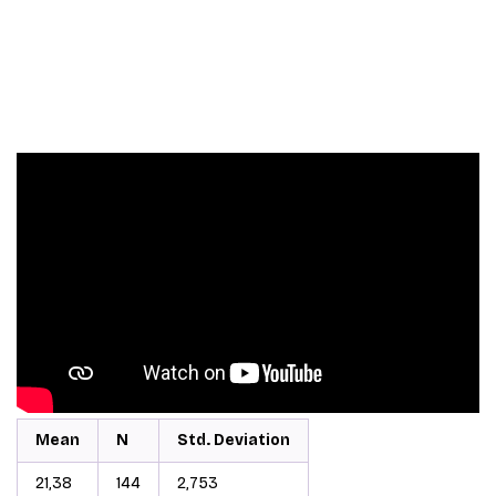
Schaalvariabelen zijn bijvoorbeeld leeftijd, maar ook vragen
waarbij respondenten moeten aangeven in welke mate zij het
eens zijn met een bepaalde stelling.
Een voorbeeld van de output die SPSS geeft is:
Leeftijd
Mean
N
Std. Deviation
21,38
144
2,753