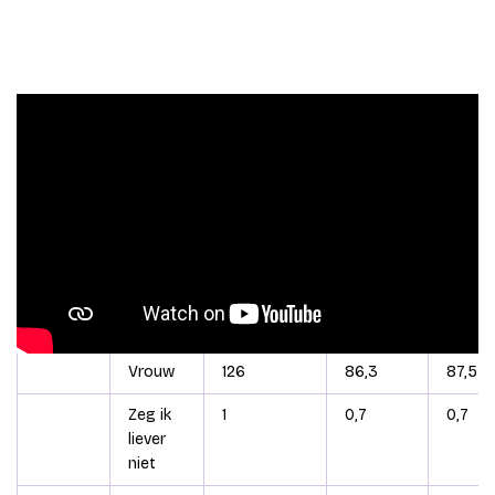
SPSS geeft dan de volgende output (voorbeeld):
Geslacht
Frequency
Percent
Valid 
Valid
Man
17
11,6
11,8
Vrouw
126
86,3
87,5
Zeg ik
1
0,7
0,7
liever
niet