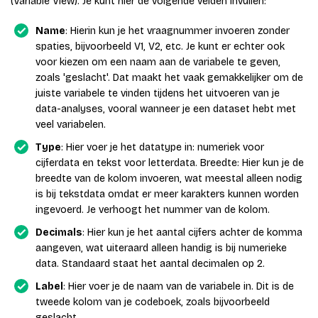
(Variable View). Je kunt hier de volgende velden invullen:
Name
: Hierin kun je het vraagnummer invoeren zonder
spaties, bijvoorbeeld V1, V2, etc. Je kunt er echter ook
voor kiezen om een naam aan de variabele te geven,
zoals 'geslacht'. Dat maakt het vaak gemakkelijker om de
juiste variabele te vinden tijdens het uitvoeren van je
data-analyses, vooral wanneer je een dataset hebt met
veel variabelen.
Type
: Hier voer je het datatype in: numeriek voor
cijferdata en tekst voor letterdata. Breedte: Hier kun je de
breedte van de kolom invoeren, wat meestal alleen nodig
is bij tekstdata omdat er meer karakters kunnen worden
ingevoerd. Je verhoogt het nummer van de kolom.
Decimals
: Hier kun je het aantal cijfers achter de komma
aangeven, wat uiteraard alleen handig is bij numerieke
data. Standaard staat het aantal decimalen op 2.
Label
: Hier voer je de naam van de variabele in. Dit is de
tweede kolom van je codeboek, zoals bijvoorbeeld
geslacht.