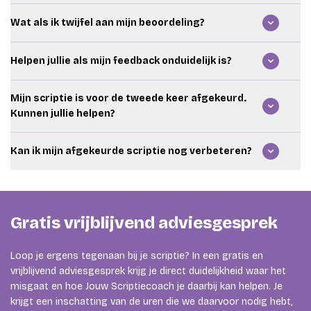
opbouw.
Ja. We kunnen meekijken naar inhoud, structuur,
Wat als ik twijfel aan mijn beoordeling?
argumentatie, feedbackverwerking en taal. Zo weet je
beter of je klaar bent om opnieuw in te leveren.
Dan kan een second opinion helpen. We kijken
Helpen jullie als mijn feedback onduidelijk is?
onafhankelijk mee naar je scriptie, feedback en rubric. We
geven geen officieel oordeel namens je opleiding, maar
Ja. We kijken samen naar je feedback en rubric. Daarna
helpen je wel begrijpen waar je staat.
Mijn scriptie is voor de tweede keer afgekeurd.
vertalen we de feedback naar concrete acties, zodat je
Kunnen jullie helpen?
weet wat je moet aanpassen.
Ja. Dan kijken we eerst of dezelfde feedback terugkomt.
Kan ik mijn afgekeurde scriptie nog verbeteren?
Zo zien we waar het structureel misgaat. Daarna maken
we een plan voor je volgende poging.
Vaak wel. Dat hangt af van je feedback, deadline en de
regels van je opleiding. Wij helpen je inschatten wat er
nodig is en welke stappen prioriteit hebben.
Gratis vrijblijvend adviesgesprek
Loop je ergens tegenaan bij je scriptie? In een gratis en
vrijblijvend adviesgesprek krijg je direct duidelijkheid waar het
misgaat en hoe Jouw Scriptiecoach je daarbij kan helpen. Je
krijgt een inschatting van de uren die we daarvoor nodig hebt,