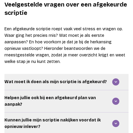
Veelgestelde vragen over een afgekeurde
scriptie
Een afgekeurde scriptie roept vaak veel stress en vragen op.
Waar ging het precies mis? Wat moet je als eerste
aanpassen? En hoe voorkom je dat je bij de herkansing
opnieuw vastloopt? Hieronder beantwoorden we de
meestgestelde vragen, zodat je meer overzicht krijgt en weet
welke stap je nu kunt zetten.
Wat moet ik doen als mijn scriptie is afgekeurd?
Lees eerst je feedback en beoordelingsformulier rustig
Helpen jullie ook bij een afgekeurd plan van
door. Kijk welke onderdelen onvoldoende zijn. Vraag om
aanpak?
uitleg als feedback vaag is. Maak daarna een herstelplan.
Begin met de grootste inhoudelijke punten, zoals
Ja. We helpen ook als je plan van aanpak,
hoofdvraag, methode, analyse of conclusie.
Kunnen jullie mijn scriptie nakijken voordat ik
onderzoeksvoorstel of beroepsproduct is afgekeurd. We
opnieuw inlever?
kijken naar je hoofdvraag, methode, afbakening en