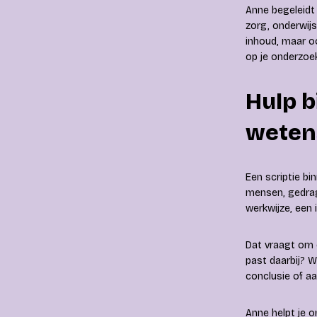
Anne begeleidt 
zorg, onderwijs
inhoud, maar oo
op je onderzoe
Hulp b
weten
Een scriptie b
mensen, gedrag,
werkwijze, een 
Dat vraagt om d
past daarbij? 
conclusie of a
Anne helpt je o