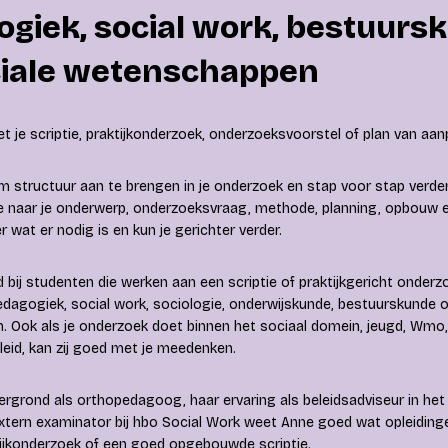
giek, social work, bestuurs
ciale wetenschappen
t je scriptie, praktijkonderzoek, onderzoeksvoorstel of plan van aa
m structuur aan te brengen in je onderzoek en stap voor stap verde
ee naar je onderwerp, onderzoeksvraag, methode, planning, opbouw 
r wat er nodig is en kun je gerichter verder.
bij studenten die werken aan een scriptie of praktijkgericht onderz
dagogiek, social work, sociologie, onderwijskunde, bestuurskunde o
 Ook als je onderzoek doet binnen het sociaal domein, jeugd, Wmo, p
leid, kan zij goed met je meedenken.
ergrond als orthopedagoog, haar ervaring als beleidsadviseur in het
extern examinator bij hbo Social Work weet Anne goed wat opleidin
tijkonderzoek of een goed opgebouwde scriptie.