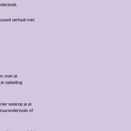
onderzoek.
ebouwd verhaal met
n over je
je opleiding
ier waarop je je
atuuronderzoek of