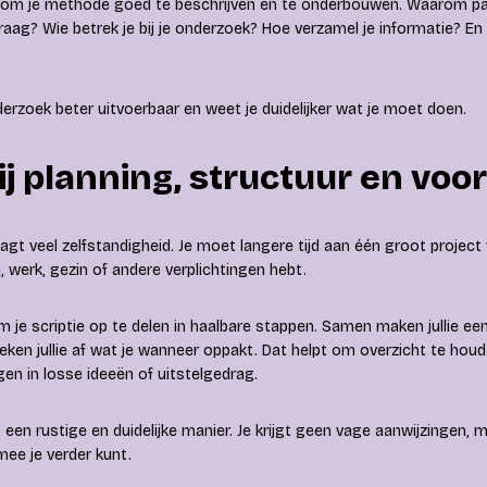
e om je methode goed te beschrijven en te onderbouwen. Waarom pa
aag? Wie betrek je bij je onderzoek? Hoe verzamel je informatie? En
erzoek beter uitvoerbaar en weet je duidelijker wat je moet doen.
ij planning, structuur en voo
aagt veel zelfstandigheid. Je moet langere tijd aan één groot project w
 werk, gezin of andere verplichtingen hebt.
m je scriptie op te delen in haalbare stappen. Samen maken jullie een
eken jullie af wat je wanneer oppakt. Dat helpt om overzicht te ho
ngen in losse ideeën of uitstelgedrag.
 een rustige en duidelijke manier. Je krijgt geen vage aanwijzingen,
ee je verder kunt.