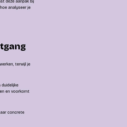
st deze aanpak bij
 hoe analyseer je
rtgang
erken, terwijl je
 duidelijke
uden en voorkomt
 maar concrete