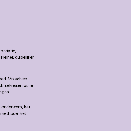
scriptie,
leiner, duidelijker
eed. Misschien
ck gekregen op je
ingen.
e onderwerp, het
smethode, het