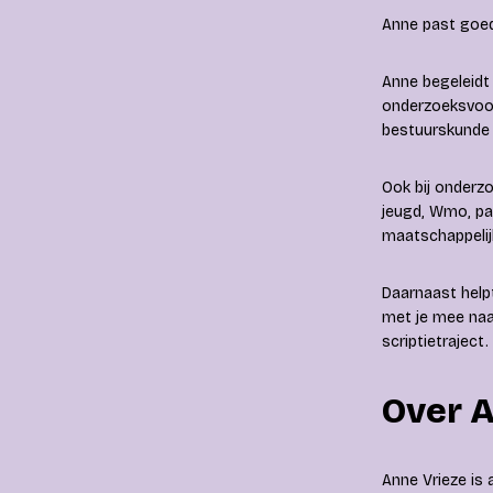
Anne past goed 
Anne begeleidt 
onderzoeksvoor
bestuurskunde 
Ook bij onderz
jeugd, Wmo, par
maatschappelij
Daarnaast help
met je mee naar
scriptietraject.
Over 
Anne Vrieze is