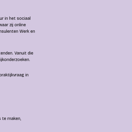
r in het sociaal
aar zij online
nsulenten Werk en
enden. Vanuit die
tijkonderzoeken.
raktijkvraag in
es te maken,