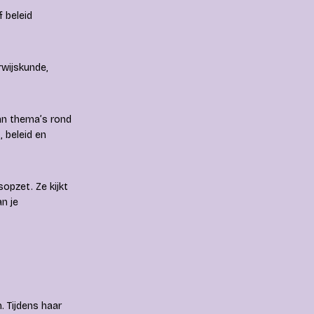
 beleid
rwijskunde,
an thema’s rond
, beleid en
opzet. Ze kijkt
n je
 Tijdens haar