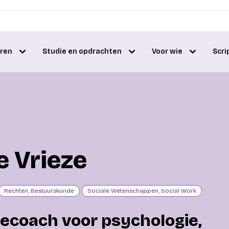
eren
Studie en opdrachten
Voor wie
Scri
 Vrieze
Rechten, Bestuurskunde
Sociale Wetenschappen, Social Work
iecoach voor psychologie,