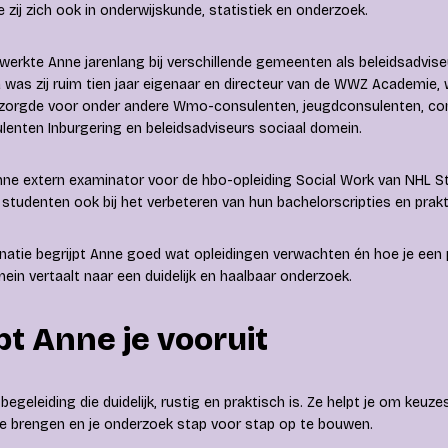
e zij zich ook in onderwijskunde, statistiek en onderzoek.
werkte Anne jarenlang bij verschillende gemeenten als beleidsadviseu
was zij ruim tien jaar eigenaar en directeur van de WWZ Academie, w
rzorgde voor onder andere Wmo-consulenten, jeugdconsulenten, co
lenten Inburgering en beleidsadviseurs sociaal domein.
nne extern examinator voor de hbo-opleiding Social Work van NHL St
ij studenten ook bij het verbeteren van hun bachelorscripties en prak
atie begrijpt Anne goed wat opleidingen verwachten én hoe je een p
ein vertaalt naar een duidelijk en haalbaar onderzoek.
pt Anne je vooruit
e begeleiding die duidelijk, rustig en praktisch is. Ze helpt je om keuz
te brengen en je onderzoek stap voor stap op te bouwen.