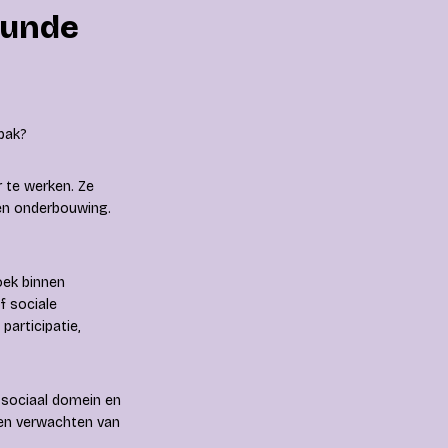
kunde
npak?
r te werken. Ze
en onderbouwing.
oek binnen
f sociale
articipatie,
 sociaal domein en
gen verwachten van