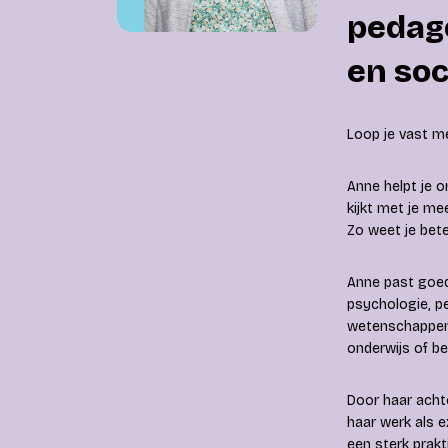
pedago
en so
Loop je vast me
Anne helpt je o
kijkt met je m
Zo weet je bete
Anne past goed 
psychologie, pe
wetenschappen.
onderwijs of be
Door haar acht
haar werk als 
een sterk prak