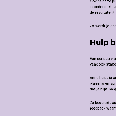
Ook helpt ze j
je onderzoeksvr
de resultaten?
Zo wordt je ond
Hulp b
Een scriptie vr
vaak ook stage,
Anne helpt je o
planning en spr
dat je blijft ha
Ze begeleidt op
feedback waarm