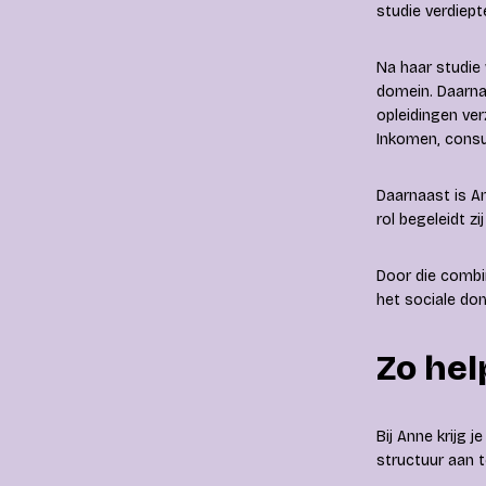
studie verdiept
Na haar studie 
domein. Daarna 
opleidingen ve
Inkomen, consu
Daarnaast is A
rol begeleidt z
Door die combin
het sociale dom
Zo hel
Bij Anne krijg j
structuur aan 