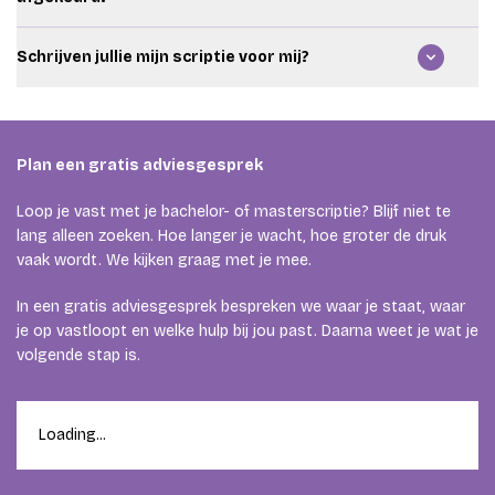
en rode draad. We schrijven je tekst niet voor je, maar
helpen je om sterker en duidelijker te schrijven.
Ja. We kijken naar je feedback en beoordelingsformulier.
Schrijven jullie mijn scriptie voor mij?
Daarna maken we een duidelijk herstelplan. Zo weet je
welke onderdelen je moet verbeteren en in welke
Nee. We schrijven je scriptie niet voor je. Jij blijft
volgorde je dat het beste kunt doen.
verantwoordelijk voor je werk. Wij helpen je met uitleg,
structuur, feedback, onderzoek, academisch schrijven en
Plan een gratis adviesgesprek
coaching.
Loop je vast met je bachelor- of masterscriptie? Blijf niet te
lang alleen zoeken. Hoe langer je wacht, hoe groter de druk
vaak wordt. We kijken graag met je mee.
In een gratis adviesgesprek bespreken we waar je staat, waar
je op vastloopt en welke hulp bij jou past. Daarna weet je wat je
volgende stap is.
Loading...