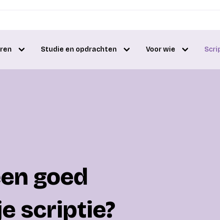
eren
Studie en opdrachten
Voor wie
Scri
 een goed
e scriptie?